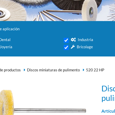
 aplicación
Dental
Industria
Joyería
Bricolage
e productos
Discos miniaturas de pulimento
520 22 HP
Dis
pul
Artícu