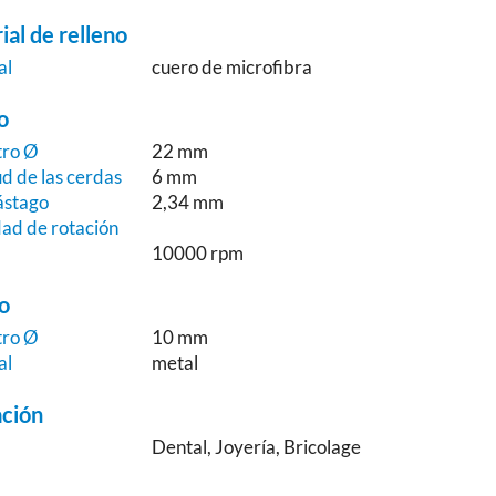
ial de relleno
al
cuero de microfibra
o
tro Ø
22 mm
d de las cerdas
6 mm
ástago
2,34 mm
dad de rotación
10000 rpm
o
tro Ø
10 mm
al
metal
ación
o
Dental, Joyería, Bricolage