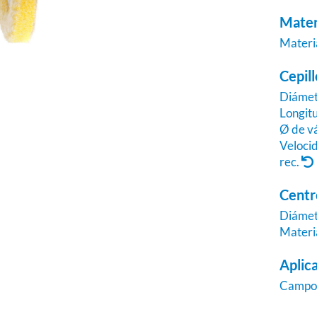
Mater
Materi
Cepill
Diáme
Longitu
Ø de v
Veloci
rec.
Centr
Diáme
Materi
Aplic
Camp