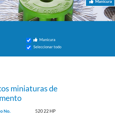
Manicura
Manicura
Seleccionar todo
cos miniaturas de
imento
lo No.
520 22 HP