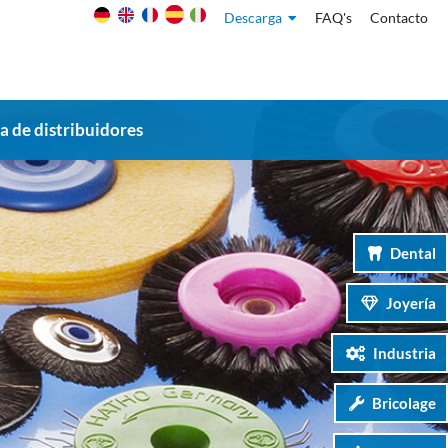
Descarga
FAQ's
Contacto
 de distribuidores
Dental
Joyería
Industria
Bricolage