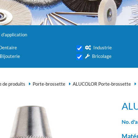
d'application
Dentaire
Industrie
Bijouterie
Bricolage
de produits
Porte-brossette
ALUCOLOR Porte-brossette
ALU
No. d'a
Matér