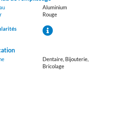
au
Aluminium
r
Rouge
ularités
cation
ne
Dentaire, Bijouterie,
Bricolage