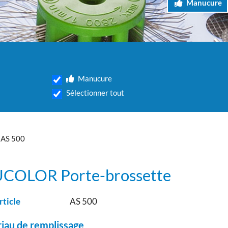
Manucure
Manucure
Sélectionner tout
AS 500
COLOR Porte-brossette
rticle
AS 500
iau de remplissage