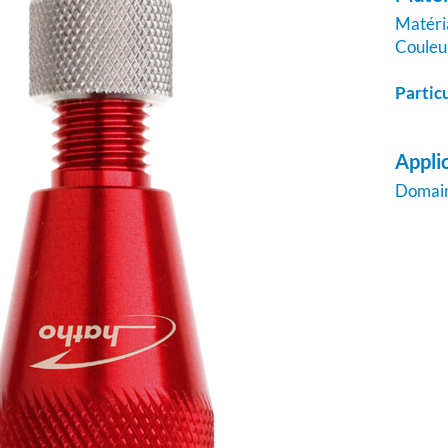
Matéri
Couleu
Partic
Appli
Domai