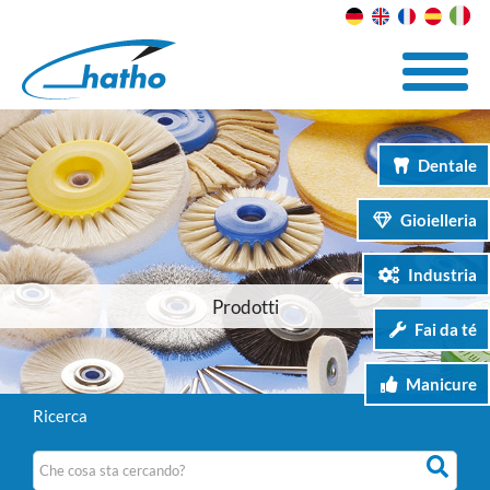
Dentale
Gioielleria
Industria
Prodotti
Fai da té
Manicure
Ricerca