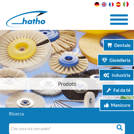
Dentale
Gioielleria
Industria
Prodotti
Fai da té
Manicure
Ricerca