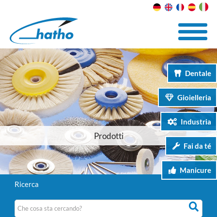
Dentale
Gioielleria
Industria
Prodotti
Fai da té
Manicure
Ricerca