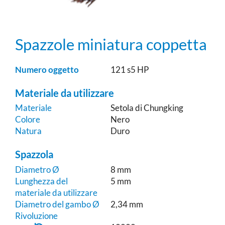
Spazzole miniatura coppetta
Numero oggetto
121 s5 HP
Materiale da utilizzare
Materiale
Setola di Chungking
Colore
Nero
Natura
Duro
Spazzola
Diametro Ø
8 mm
Lunghezza del
5 mm
materiale da utilizzare
Diametro del gambo Ø
2,34 mm
Rivoluzione