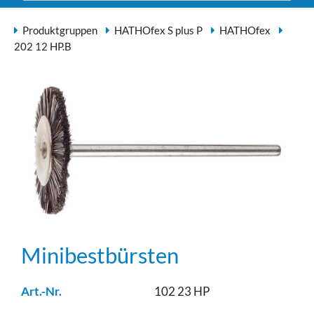
Produktgruppen
HATHOfex S plus P
HATHOfex
202 12 HP.B
Minibestbürsten
Art.-Nr.
102 23 HP