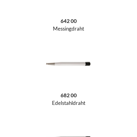
642 00
Messingdraht
682 00
Edelstahldraht