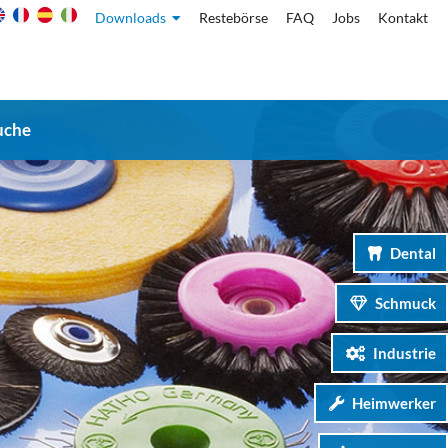
Downloads
Restebörse
FAQ
Jobs
Kontakt
uche
Dental
Schmuck
Industrie
Heimwerker