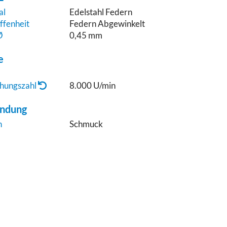
al
Edelstahl Federn
ffenheit
Federn Abgewinkelt
Ø
0,45 mm
e
hungszahl
8.000 U/min
ndung
h
Schmuck