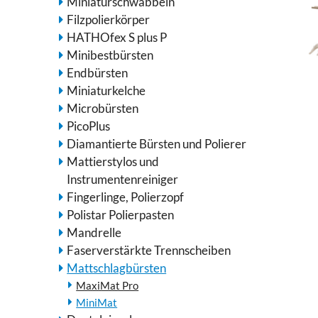
Miniaturschwabbeln
Filzpolierkörper
HATHOfex S plus P
Minibestbürsten
Endbürsten
Miniaturkelche
Microbürsten
PicoPlus
Diamantierte Bürsten und Polierer
Mattierstylos und
Instrumentenreiniger
Fingerlinge, Polierzopf
Polistar Polierpasten
Mandrelle
Faserverstärkte Trennscheiben
Mattschlagbürsten
MaxiMat Pro
MiniMat