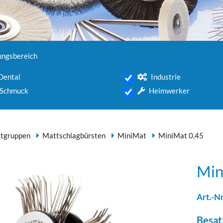
ngsbereich
Dental
Industrie
Schmuck
Heimwerker
tgruppen
Mattschlagbürsten
MiniMat
MiniMat 0,45
Min
Art.-Nr
Besat