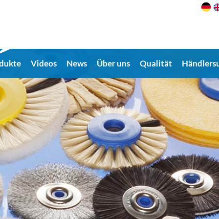
dukte
Videos
News
Über uns
Qualität
Händlers