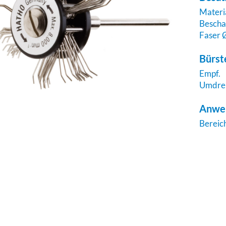
Materi
Bescha
Faser 
Bürst
Empf.
Umdre
Anwe
Bereic