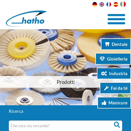
Dentale
Gioielleria
Industria
Prodotti
Fai da té
Manicure
Ricerca