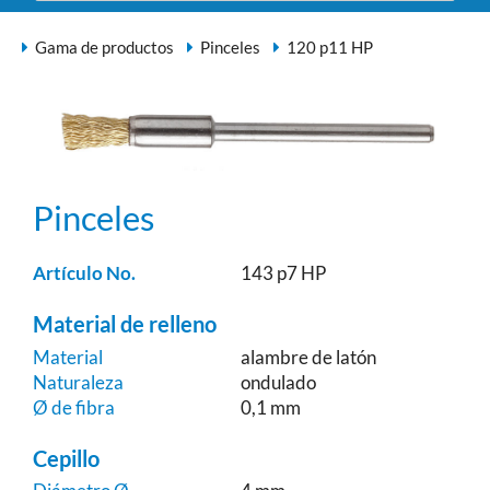
Gama de productos
Pinceles
120 p11 HP
Pinceles
Artículo No.
143 p7 HP
Material de relleno
Material
alambre de latón
Naturaleza
ondulado
Ø de fibra
0,1 mm
Cepillo