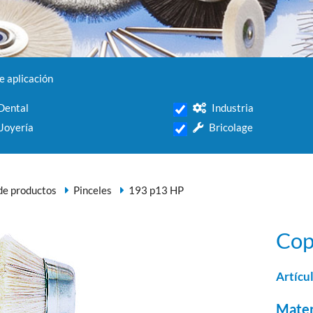
 aplicación
Dental
Industria
Joyería
Bricolage
e productos
Pinceles
193 p13 HP
Cop
Artícu
Mater