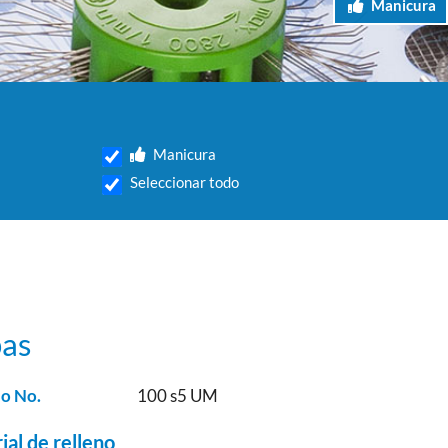
Manicura
Manicura
Seleccionar todo
as
lo No.
100 s5 UM
ial de relleno