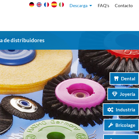
Descarga
FAQ's
Contacto
 de distribuidores
Dental
Joyería
Industria
Bricolage