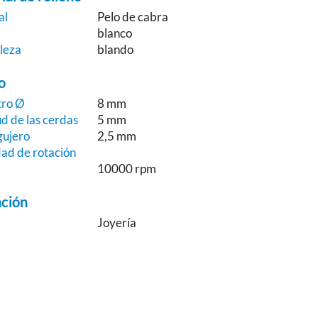
al
Pelo de cabra
blanco
leza
blando
o
tro Ø
8 mm
d de las cerdas
5 mm
gujero
2,5 mm
dad de rotación
10000 rpm
ación
o
Joyería