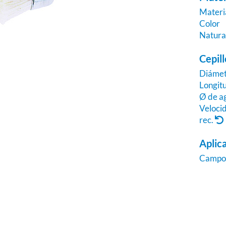
Materi
Color
Natura
Cepill
Diáme
Longitu
Ø de a
Veloci
rec.
Aplic
Camp